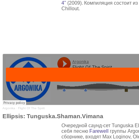
4"
(2009). Компиляция состоит из
Chillout.
Argonika
·
Flight Of The Spirit
Ellipsis: Tunguska.Shaman.Vimana
Очередной саунд-сет Tunguska El
себя песню
Farewell
группы Argon
сборнике, входят Max Loginov, O