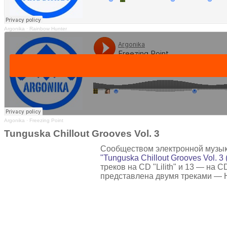
Argonika
·
Rainbow Hunter
Argonika
·
Freezing Point
Tunguska Chillout Grooves Vol. 3
Сообществом электронной музыки 
"Tunguska Chillout Grooves Vol. 3 (
треков на CD "Lilith" и 13 — на C
представлена двумя треками — H