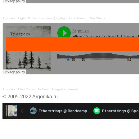
Argonika
·
Flight Of The Spirit (remix) by Argonika & Alone In The Chaos
Argonika
·
Elley Coming To Earth (Tunguska release)
© 2005-2022 Argonika.ru