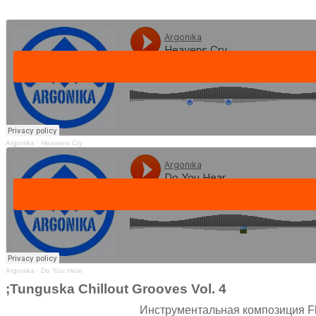
Argonika
·
Heavens Cry
Argonika
·
Do You Hear
;Tunguska Chillout Grooves Vol. 4
Инструментальная композиция Fli